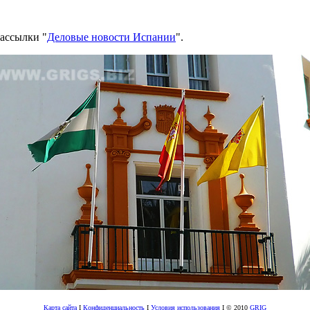
рассылки "
Деловые новости Испании
".
Карта сайта
I
Конфиденциальность
I
Условия использования
I © 2010
GRIG