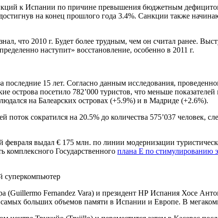
анкций к Испании по причине превышения бюджетным дефицитом
 достигнув на конец прошлого года 3.4%. Санкции также начин
ал, что 2010 г. Будет более трудным, чем он считал ранее. Выст
определенно наступит» восстановление, особенно в 2011 г.
 за последние 15 лет. Согласно данным исследования, проведе
ские острова посетило 782’000 туристов, что меньше показателей
аблюдался на Балеарских островах (+5.9%) и в Мадриде (+2.6%).
й поток сократился на 20.5% до количества 575’037 человек, с
й февраля выдал € 175 млн. по линии модернизации туристическ
ть комплексного Государственного
плана Е по стимулированию э
ый суперкомпьютер
(Guillermo Fernandez Vara) и президент НР Испания Хосе Антони
з самых больших объемов памяти в Испании и Европе. В мегаком