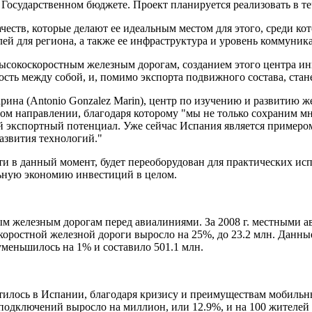
 Государственном бюджете. Проект планируется реализовать в 
ачеств, которые делают ее идеальным местом для этого, среди к
лей для региона, а также ее инфраструктура и уровень коммуник
о высокоскоростным железным дорогам, созданием этого центра
ость между собой, и, помимо экспорта подвижного состава, ста
ина (Antonio Gonzalez Marin), центр по изучению и развитию 
ом направлении, благодаря которому "мы не только сохраним м
ой экспортный потенциал. Уже сейчас Испания является пример
развития технологий."
ети в данный момент, будет переоборудован для практических и
ьную экономию инвестиций в целом.
 железным дорогам перед авиалиниями. За 2008 г. местными ави
оскоростной железной дороги выросло на 25%, до 23.2 млн. Дан
уменьшилось на 1% и составило 501.1 млн.
илось в Испании, благодаря кризису и преимуществам мобильны
подключений выросло на миллион, или 12.9%, и на 100 жителей 