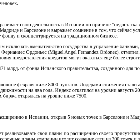
человек.
орачивает свою деятельность в Испании по причине "недостатка
адриде и Барселоне и выражает сомнение в том, что сейчас усл
у фонду и сконцентрируется на традиционном бизнесе.
 исключать вмешательство государства в управление банками, 
Фернандес Ордоньес (Miguel Angel Fernandez Ordonez), отметил
овия предоставления кредитов могут оказаться еще более строги
71 млрд. от фонда Испанского правительства, созданного для 
овине февраля ниже 8000 пунктов. Лидерами снижения стали акц
вижимости на два года. Индекс откатился на уровни августа 20
 биржа открылась на уровне ниже 7500.
расширению в Испании, открыв 5 новых точек в Барселоне и Мад
ет реализовывать свои планы по расширению своего присутствия
несрочные планы компании входит создание сети из 200 точек и з