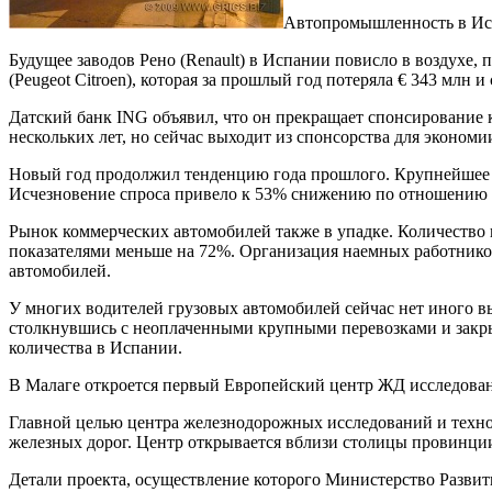
Автопромышленность в И
Будущее заводов Рено (Renault) в Испании повисло в воздухе,
(Peugeot Citroen), которая за прошлый год потеряла € 343 млн 
Датский банк ING объявил, что он прекращает спонсирование 
нескольких лет, но сейчас выходит из спонсорства для экономи
Новый год продолжил тенденцию года прошлого. Крупнейшее з
Исчезновение спроса привело к 53% снижению по отношению к
Рынок коммерческих автомобилей также в упадке. Количество 
показателями меньше на 72%. Организация наемных работнико
автомобилей.
У многих водителей грузовых автомобилей сейчас нет иного вы
столкнувшись с неоплаченными крупными перевозками и закры
количества в Испании.
В Малаге откроется первый Европейский центр ЖД исследова
Главной целью центра железнодорожных исследований и техно
железных дорог. Центр открывается вблизи столицы провинци
Детали проекта, осуществление которого Министерство Разви