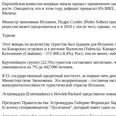
Европейская комиссия впервые начала процесс применения с
росте. Ожидается, что в этом году дефицит превысит 6% ВВП,
Мальты.
Министр экономики Испании, Педро Солбес (Pedro Solbes) призн
рецессия может продолжиться и в 2010 г, после чего, однако, «
Туризм
Этот январь по количеству туристов был худшим для Испании
на Канарских островах и в регионе Валенсия (Valencia). Канар
Каталонию (Catalunia) – 571’000 (-8.4%). Рост, тем не менее, н
Крупнейшую группу (22.5%) туристов составляют англичане, че
уменьшилось на 7% до 442’080 человек.
ICO, государственный кредитный институт, за первые пять дне
Министерством Экономики. Эта модернизация – составная час
конкурентоспособности туристической отрасли Испании.
Эстремадура (Extremadura) и Hewlett-Packard представили нов
Президент Правительства Эстремадуры Гийермо Фернандес Бара 
(Caceres) суперкомпьютер "Луситания", который имеет один и