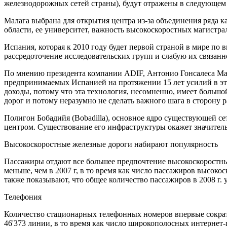
железнодорожных сетей страны), будут отражены в следующем
Малага выбрана для открытия центра из-за объединения ряда к
области, ее университет, важность высокоскоростных магистра
Испания, которая к 2010 году будет первой страной в мире п
рассредоточение исследовательских групп и слабую их связанн
По мнению президента компании ADIF, Антонио Гонсалеса Мар
предпринимаемых Испанией на протяжении 15 лет усилий в эт
доходы, потому что эта технология, несомненно, имеет больш
дорог и потому неразумно не сделать важного шага в сторону 
Полигон Бобадийя (Bobadilla), основное ядро существующей с
центром. Существование его инфраструктуры окажет значител
Высокоскоростные железные дороги набирают популярность
Пассажиры отдают все большее предпочтение высокоскоростным
меньше, чем в 2007 г, в то время как число пассажиров высок
также показывают, что общее количество пассажиров в 2008 г. 
Телефония
Количество стационарных телефонных номеров впервые сократ
46'373 линии, в то время как число широкополосных интернет-