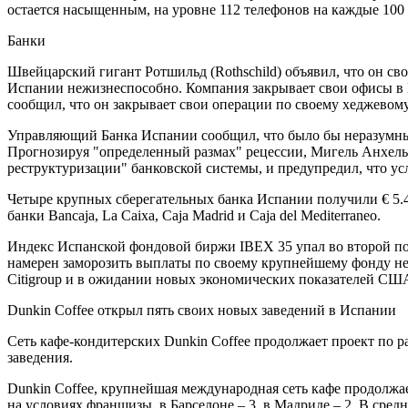
остается насыщенным, на уровне 112 телефонов на каждые 100 
Банки
Швейцарский гигант Ротшильд (Rothschild) объявил, что он св
Испании нежизнеспособно. Компания закрывает свои офисы в М
сообщил, что он закрывает свои операции по своему хеджевом
Управляющий Банка Испании сообщил, что было бы неразумным
Прогнозируя "определенный размах" рецессии, Мигель Анхель 
реструктуризации" банковской системы, и предупредил, что усл
Четыре крупных сберегательных банка Испании получили € 5.4
банки Bancaja, La Caixa, Caja Madrid и Caja del Mediterraneo.
Индекс Испанской фондовой биржи IBEX 35 упал во второй пол
намерен заморозить выплаты по своему крупнейшему фонду нед
Citigroup и в ожидании новых экономических показателей США
Dunkin Coffee открыл пять своих новых заведений в Испании
Сеть кафе-кондитерских Dunkin Coffee продолжает проект по 
заведения.
Dunkin Coffee, крупнейшая международная сеть кафе продолжа
на условиях франшизы, в Барселоне – 3, в Мадриде – 2. В сред