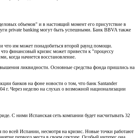
 деловых объемов" и в настоящий момент его присутствие в
уги private banking могут быть успешными. Банк BBVA также
и что им может понадобиться второй раунд помощи.
, что финансовый кризис может привести к "процессу
ми, когда начнется восстановление.
повышения ликвидности. Основные средства фонда пришлись на
ии банков на фоне новости о том, что банк Santander
04 г. Через неделю на слухах о возможной национализации
риде. С ними Испанская сеть компании будет насчитывать 32
 по всей Испании, несмотря на кризис. Новые точки работают
анятие первого места в своем секторе. Особый интерес она