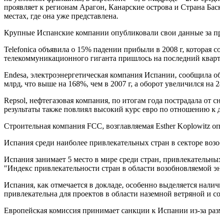
проявляет к регионам Арагон, Канарские острова и Страна Баск
местах, где она уже представлена.
Крупные Испанские компании опубликовали свои данные за 
Telefonica объявила о 15% падении прибыли в 2008 г, которая 
телекоммуникационного гиганта пришлось на последний кварт
Endesa, электроэнергетическая компания Испании, сообщила об
млрд, что выше на 168%, чем в 2007 г, а оборот увеличился на
Repsol, нефтегазовая компания, по итогам года пострадала от с
результаты также повлиял высокий курс евро по отношению к д
Строительная компания FCC, возглавляемая Esther Koplowitz оп
Испания среди наиболее привлекательных стран в секторе воз
Испания занимает 5 место в мире среди стран, привлекательны
"Индекс привлекательности стран в области возобновляемой э
Испания, как отмечается в докладе, особенно выделяется нали
привлекательна для проектов в области наземной ветряной и со
Европейская комиссия принимает санкции к Испании из-за ра