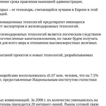
течение срока правления нынешней администрации.
оторых – ее технопарк, считающийся лучшим в Европе в этой
аций.
 инновационных технологий предотвратит имеющееся
нет экспортером и железнодорожных технологий.
железнодорожных технологий является логическим следствием
ногочисленные капиталовложения, но также будем получать
ом для всего мира в отношении высокоскоростных железных
спытаний проектов и новых технологий, разрабатываемых
арейсами воспользовалось 41.07 млн. человек, что на 7.5%
ные, предоставленные Национальным институтом статистики
х коммуникаций. За 2008 г. их количество уменьшилось на
теперь приходится 20 интернет-линий. Рынок сотовой связи