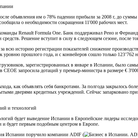
спании
 после объявления им о 78% падении прибыли за 2008 г, до сумм
и сообщила о необходимости сокращения 11'000 рабочих мест.
команды Renault Formula One. Банк поддерживал Рено и Фернанд
и средств. Решение вступит в силу в следующем сезоне, после то
а всю историю регистрации показателей снижение производства
 уровню прошлого года, и с конвейеров сошло только 123’762 
грузовиков, зарегистрированных в январе в Испании, было сам
в СЕОЕ запросила дотаций у премьер-министра в размере € 3'0
хода, как объявлять себя банкротами. За полгода закрылось бол
тыми дверями кредитных учреждений. Сейчас запарковано прим
ний и технологий
логий будет выведение Испании в Европейские лидеры исследо
и и будет первым подобным центром в Европе.
тия Испании поручило компании ADIF (