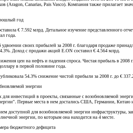
ов (Aragon, Canarias, Pais Vasco). Компания также прилагает зн
прошлый год
составила € 7.592 млрд. Детальное изучение представленного отч
ал года.
 удвоении своих прибылей за 2008 г. благодаря продаже принад
 24.3%. Доход с продажи акций E.ON составил € 4.564 млрд.
нижения цен на нефть и падения спроса. Чистая прибыль в 2008 г.
оллару в первой половине года.
убликовала 54.3% снижение чистой прибыли за 2008 г. до € 337.
обновляемой энергии
х для инвестиций в проекты, связанные с возобновляемой энерг
нергии". Первые места в нем достались США, Германии, Китаю 
чием доступной для возобновляемой энергии инфраструктуры, за
лнечной энергии, по которым она находится на 4 месте.
змера бюджетного дефицита