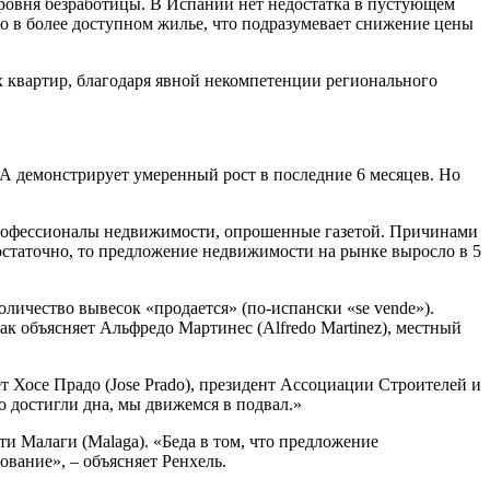
уровня безработицы. В Испании нет недостатка в пустующем
то в более доступном жилье, что подразумевает снижение цены
 квартир, благодаря явной некомпетенции регионального
ША демонстрирует умеренный рост в последние 6 месяцев. Но
е профессионалы недвижимости, опрошенные газетой. Причинами
остаточно, то предложение недвижимости на рынке выросло в 5
оличество вывесок «продается» (по-испански «se vende»).
к объясняет Альфредо Мартинес (Alfredo Martinez), местный
т Хосе Прадо (Jose Prado), президент Ассоциации Строителей и
о достигли дна, мы движемся в подвал.»
и Малаги (Malaga). «Беда в том, что предложение
вание», – объясняет Ренхель.