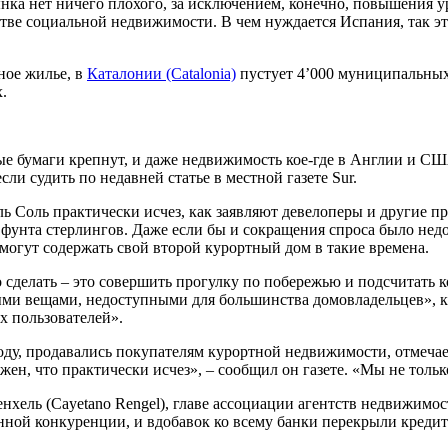
ынка нет ничего плохого, за исключением, конечно, повышения 
стве социальной недвижимости. В чем нуждается Испания, так э
ное жилье, в
Каталонии (Catalonia)
пустует 4’000 муниципальных
.
ные бумаги крепнут, и даже недвижимость кое-где в Англии и С
сли судить по недавней статье в местной газете Sur.
дель Соль практически исчез, как заявляют девелоперы и други
фунта стерлингов. Даже если бы и сокращения спроса было нед
могут содержать свой второй курортный дом в такие времена.
о сделать – это совершить прогулку по побережью и подсчитать к
ми вещами, недоступными для большинства домовладельцев», ка
х пользователей».
году, продавались покупателям курортной недвижимости, отмечае
ен, что практически исчез», – сообщил он газете. «Мы не тольк
хель (Cayetano Rengel), главе ассоциации агентств недвижимост
ной конкуренции, и вдобавок ко всему банки перекрыли кредито