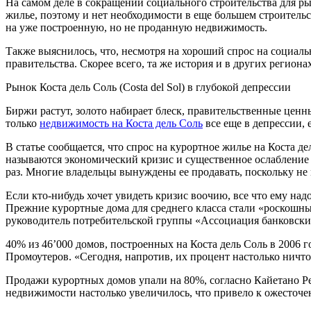
На самом деле в сокращении социального строительства для р
жилье, поэтому и нет необходимости в еще большем строитель
на уже построенную, но не проданную недвижимость.
Также выяснилось, что, несмотря на хороший спрос на социаль
правительства. Скорее всего, та же история и в других регионах
Рынок Коста дель Соль (Costa del Sol) в глубокой депрессии
Биржи растут, золото набирает блеск, правительственные цен
только
недвижимость на Коста дель Соль
все еще в депрессии, е
В статье сообщается, что спрос на курортное жилье на Коста 
называются экономический кризис и существенное ослабление 
раз. Многие владельцы вынуждены ее продавать, поскольку не 
Если кто-нибудь хочет увидеть кризис воочию, все что ему над
Прежние курортные дома для среднего класса стали «роскошны
руководитель потребительской группы «Ассоциация банковски
40% из 46’000 домов, построенных на Коста дель Соль в 2006 
Промоутеров. «Сегодня, напротив, их процент настолько ничтож
Продажи курортных домов упали на 80%, согласно Кайетано Рен
недвижимости настолько увеличилось, что привело к ожесточен