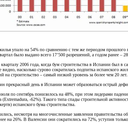
 жилья упало на 54% по сравнению с тем же периодом прошлого
артал было выдано всего 17’500 разрешений, а годом ранее – 28
кварталу 2006 года, когда бум строительства в Испании был в с
видно, насколько сурово сократилась подпитка испанского жили
ий на строительство – самый низкий уровень за более чем 20 лет.
 один прекрасный день в Испании может образоваться острый деф
юля по сентябрь понизилось на 48%, при этом лидерами падения 
ура (Extremadura, -62%). Такого типа спады строительной активн
ертв) испанского бума строительства.
ились, несмотря на многочисленные заявления правительства о
нее на 26%. В Валенсии они сократились на 72%, уступив только