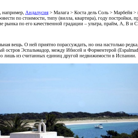
, например,
Андалусия
> Малага > Коста дель Соль > Марбейя > 
вести по стоимости, типу (вилла, квартира), году постройки, п
рынка по его качественной градации – ультра, прайм, А, В и С, 
льная вещь. О ней приятно порассуждать, но она настолько редка
 остров Эспальмадор, между Ибисей и Форментерой (Espalmador,
всего лишь из считанных единиц другой недвижимости в Испании.