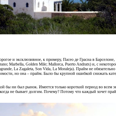
дорогое и эксклюзивное, к примеру, Пасео де Грасиа в Барселон
rrano; Marbella, Golden Mile; Mallorca, Puerto Andratx) и, с неко
rande, La Zagaleta, Son Vida, La Moraleja). Прайм не обязатель
мости, но она – прайм. Было бы крупной ошибкой снижать кат
ой бы ни был рынок. Имеется только короткий период во всем э
когда не бывает долгим. Почему? Потому что каждый хочет прайм